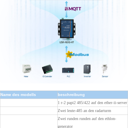
Name des modells
beschreibung
USR-N510-H7
1 r-2 papi2 485/422 auf den ether-ii-server
USR-N510-H7-4
Zwei leute-485 an den radarturm
Zwei runden runden auf den ethlon-
USR-N520-H7
generator