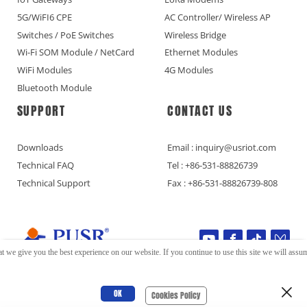
5G/WiFI6 CPE
AC Controller/ Wireless AP
Switches / PoE Switches
Wireless Bridge
Wi-Fi SOM Module / NetCard
Ethernet Modules
WiFi Modules
4G Modules
Bluetooth Module
SUPPORT
CONTACT US
Downloads
Email : inquiry@usriot.com
Technical FAQ
Tel : +86-531-88826739
Technical Support
Fax : +86-531-88826739-808
t we give you the best experience on our website. If you continue to use this site we will assume
Copyright © Jinan USR IOT Technology Limited All Rights Reserved.
OK
Cookies Policy
鲁ICP备16015649号-5
Privacy Policy