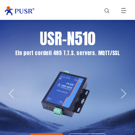
USR-N510
Ein port cordell 485 T.T.S. servers. MQTT/SSL