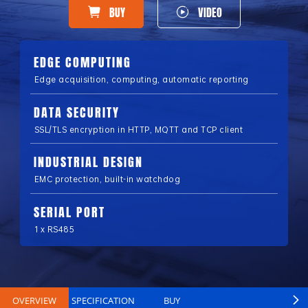
BUY
VIDEO
EDGE COMPUTING
Edge acquisition, computing, automatic reporting
DATA SECURITY
SSL/TLS encryption in HTTP, MQTT and TCP client
INDUSTRIAL DESIGN
EMC protection, built-in watchdog
SERIAL PORT
1 x RS485
OVERVIEW
SPECIFICATION
BUY