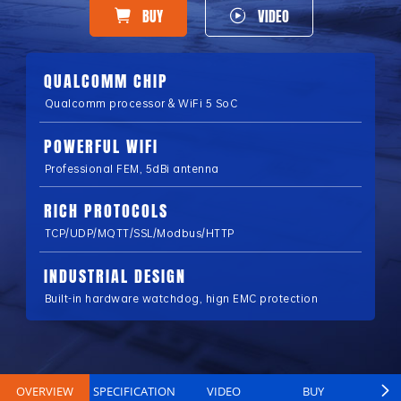
BUY
VIDEO
QUALCOMM CHIP
Qualcomm processor & WiFi 5 SoC
POWERFUL WIFI
Professional FEM, 5dBi antenna
RICH PROTOCOLS
TCP/UDP/MQTT/SSL/Modbus/HTTP
INDUSTRIAL DESIGN
Built-in hardware watchdog, hign EMC protection
OVERVIEW
SPECIFICATION
VIDEO
BUY