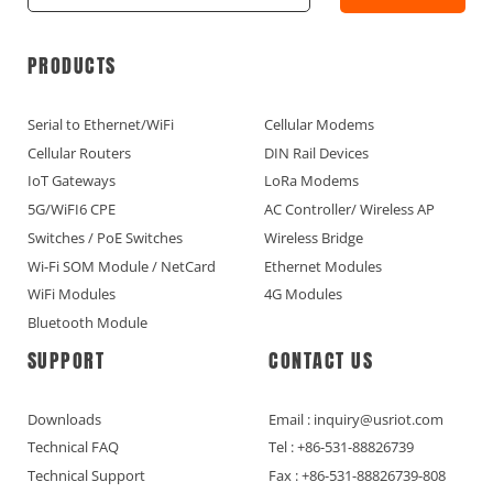
PRODUCTS
Serial to Ethernet/WiFi
Cellular Modems
Cellular Routers
DIN Rail Devices
IoT Gateways
LoRa Modems
5G/WiFI6 CPE
AC Controller/ Wireless AP
Switches / PoE Switches
Wireless Bridge
Wi-Fi SOM Module / NetCard
Ethernet Modules
WiFi Modules
4G Modules
Bluetooth Module
SUPPORT
CONTACT US
Downloads
Email : inquiry@usriot.com
Technical FAQ
Tel : +86-531-88826739
Technical Support
Fax : +86-531-88826739-808