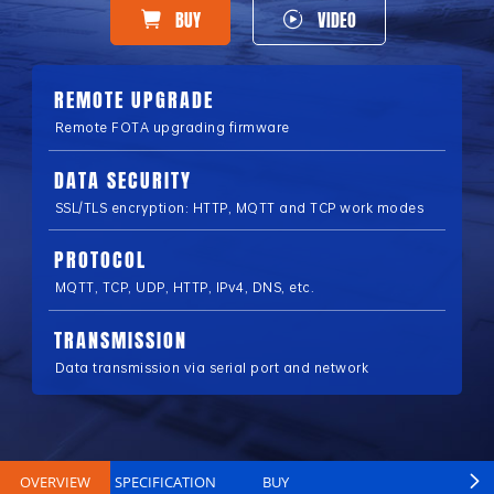
BUY
VIDEO
REMOTE UPGRADE
Remote FOTA upgrading firmware
DATA SECURITY
SSL/TLS encryption: HTTP, MQTT and TCP work modes
PROTOCOL
MQTT, TCP, UDP, HTTP, IPv4, DNS, etc.
TRANSMISSION
Data transmission via serial port and network
OVERVIEW
SPECIFICATION
BUY