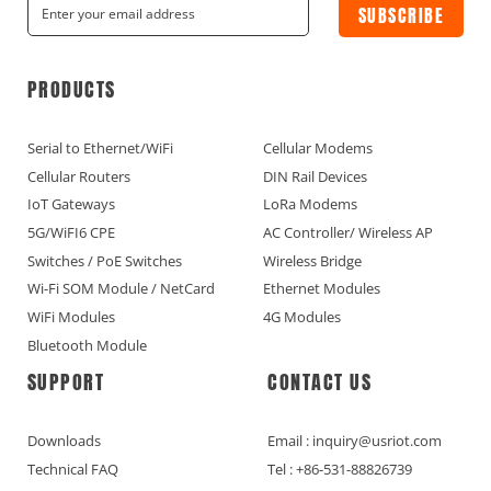
SUBSCRIBE
PRODUCTS
Serial to Ethernet/WiFi
Cellular Modems
Cellular Routers
DIN Rail Devices
IoT Gateways
LoRa Modems
5G/WiFI6 CPE
AC Controller/ Wireless AP
Switches / PoE Switches
Wireless Bridge
Wi-Fi SOM Module / NetCard
Ethernet Modules
WiFi Modules
4G Modules
Bluetooth Module
SUPPORT
CONTACT US
Downloads
Email : inquiry@usriot.com
Technical FAQ
Tel : +86-531-88826739