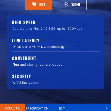
BUY
VIDEO
HIGH SPEED
Dual band WiFi6，2.4G & 5G, up to 1800Mbps
LOW LATENCY
OFDMA and MU-MIMO technology
CONVENIENT
Plug and play, driver pre-loaded
SECURITY
WPA3 Encryption
OVERVIEW
SPECIFICATION
BUY