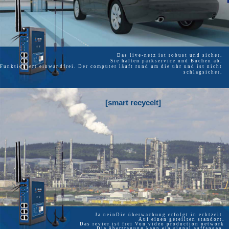
Das live-netz ist robust und sicher.
Sie halten parkservice und Buchen ab.
Funktioniert einwandfrei. Der computer läuft rund um die uhr und ist nicht
schlagsicher.
[smart recycelt]
Ja neinDie überwachung erfolgt in echtzeit.
Auf einen geteilten standort.
Das revier ist frei Von video production network
Die übertragung kann ein signal auffangen.