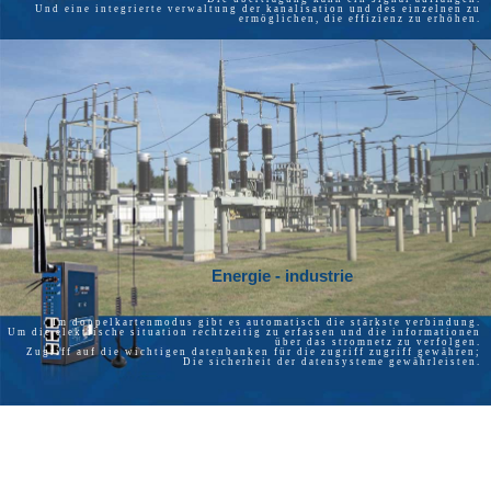
Und eine integrierte verwaltung der kanalisation und des einzelnen zu
ermöglichen, die effizienz zu erhöhen.
Energie - industrie
Im doppelkartenmodus gibt es automatisch die stärkste verbindung.
Um die elektrische situation rechtzeitig zu erfassen und die informationen
über das stromnetz zu verfolgen.
Zugriff auf die wichtigen datenbanken für die zugriff zugriff gewähren;
Die sicherheit der datensysteme gewährleisten.