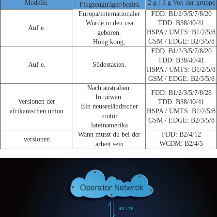
Modelle.
2 g / 3 g Von der gruppe
Flugzeugträger/bezirk
Europa/internationaler
FDD: B1/2/3/5/7/8/20
Wurde in den usa
TDD: B38/40/41
Auf e.
HSPA / UMTS: B1/2/5/8
geboren.
GSM / EDGE: B2/3/5/8
Hong kong,
FDD: B1/2/3/5/7/8/20
TDD: B38/40/41
Auf e.
Südostasien.
HSPA / UMTS: B1/2/5/8
GSM / EDGE: B2/3/5/8
Nach australien.
FDD: B1/2/3/5/7/8/28
In taiwan.
Versionen der
TDD: B38/40/41
Ein neuseeländischer
afrikanischen union
HSPA / UMTS: B1/2/5/8
motor
GSM / EDGE: B2/3/5/8
lateinamerika
Wann musst du bei der
FDD: B2/4/12
versionen
WCDM: B2/4/5
arbeit sein