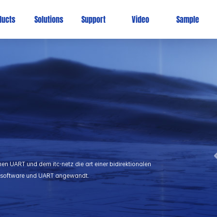
ducts
Solutions
Support
Video
Sample
schen UART und dem itc-netz die art einer bidirektionalen
p-software und UART angewandt.