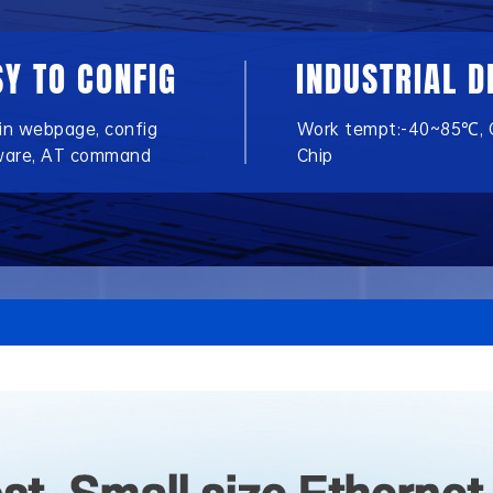
SY TO CONFIG
INDUSTRIAL D
-in webpage, config
Work tempt:-40~85℃, 
ware, AT command
Chip