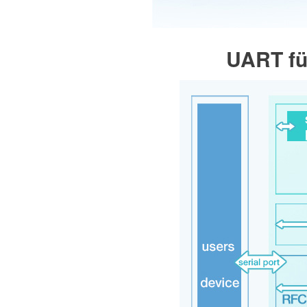
UART fü