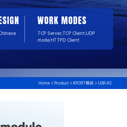
ESIGN
WORK MODES
Chinese
TCP Server,TCP Client,UDP
mode,HTTPD Client
Home
Product
KPORT模块
USR-K5