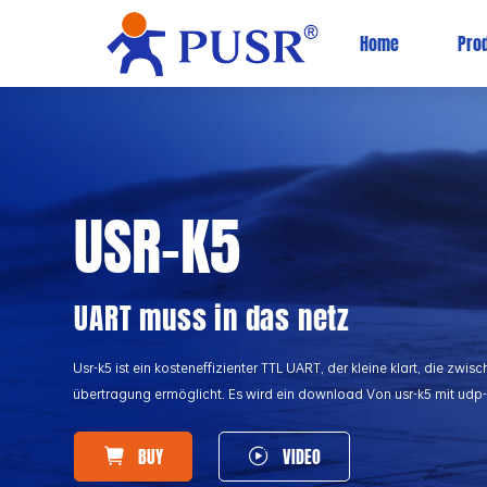
Home
Pro
USR-K5
UART muss in das netz
Usr-k5 ist ein kosteneffizienter TTL UART, der kleine klart, die zwi
übertragung ermöglicht. Es wird ein download Von usr-k5 mit ud
BUY
VIDEO