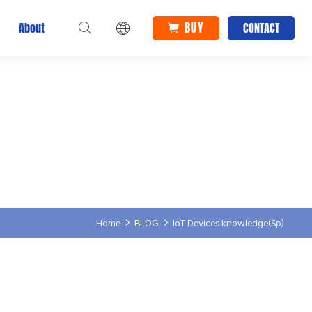
BUY
About
CONTACT
Home
BLOG
IoT Devices knowledge(Sp)