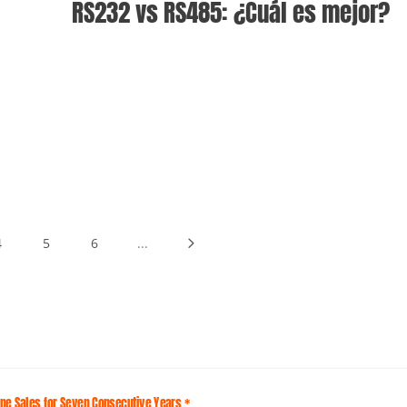
RS232 vs RS485: ¿Cuál es mejor?
4
5
6
...
line Sales for Seven Consecutive Years *