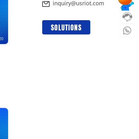
inquiry@usriot.com
SOLUTIONS
20