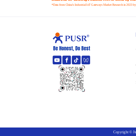
*Data from China's Industrial IoT Gateways Market Research in 2023 by
Be Honest, Do Best
Copyright © J