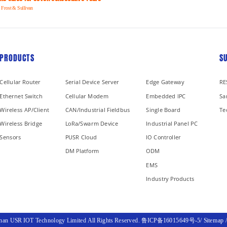
 Frost & Sullivan
PRODUCTS
S
Cellular Router
Serial Device Server
Edge Gateway
RE
Ethernet Switch
Cellular Modem
Embedded IPC
Sa
Wireless AP/Client
CAN/Industrial Fieldbus
Single Board
Te
Wireless Bridge
LoRa/Swarm Device
Industrial Panel PC
Sensors
PUSR Cloud
IO Controller
DM Platform
ODM
EMS
Industry Products
inan USR IOT Technology Limited All Rights Reserved.
鲁ICP备16015649号-5
/
Sitemap