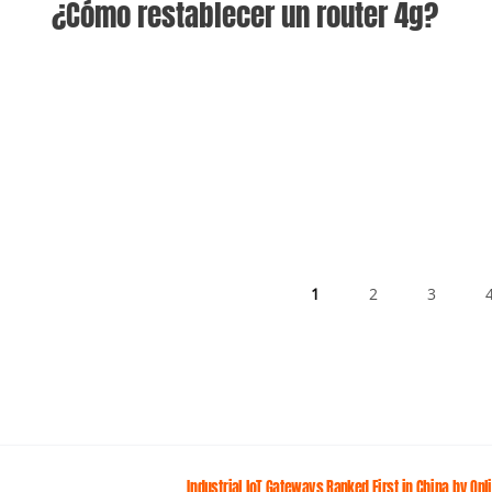
¿Cómo restablecer un router 4g?
1
2
3
Industrial loT Gateways Ranked First in China by On