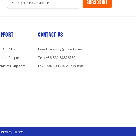
SUBSCRIBE
UPPORT
CONTACT US
SOURCES
Email : inquiry@usriot.com
mple Request
Tel : +86-531-88826739
chnical Support
Fax : +86-531-88826739-808
/
Privacy Policy