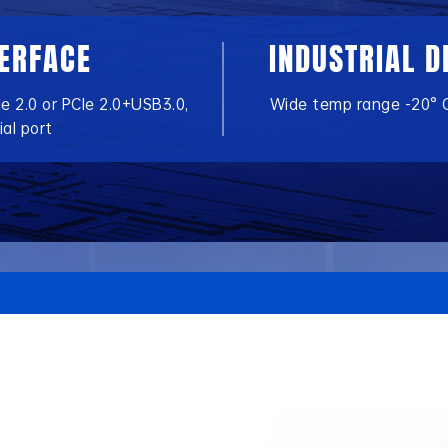
TERFACE
INDUSTRIAL D
Ie 2.0 or PCIe 2.0+USB3.0,
Wide temp range -20° 
ial port