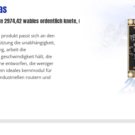
as
an 2974,42 wables ordentlich knete, und zwar mit dem wfi-mo
 produkt passt sich an den
ützung die unabhängigkeit,
g, arbeit die
geschwindigkeit hält, die
ne entworfen, die weniger
ein ideales kernmodul für
ndustriellen routern und