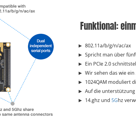
Funktional: einm
802.11a/b/g/n/ac/ax
Spricht man über fünfta
Ein PCIe 2.0 schnittste
Wir sehen das wie ein
1024QAM moduliert di
Auf die unterstützun
14.ghz und
5G
hz verw