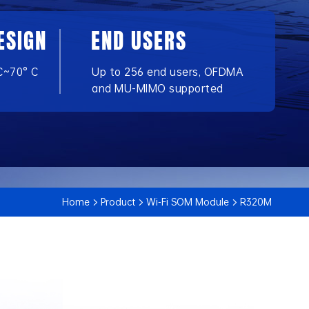
ESIGN
END USERS
C~70° C
Up to 256 end users, OFDMA
and MU-MIMO supported
Home
Product
Wi-Fi SOM Module
​R320M