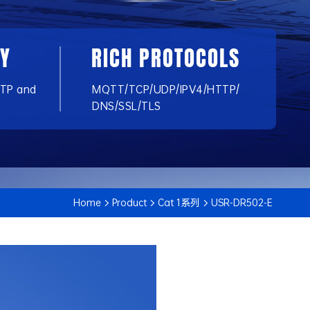
TY
RICH PROTOCOLS
TTP and
MQTT/TCP/UDP/IPV4/HTTP/
DNS/SSL/TLS
Home
Product
Cat 1系列
USR-DR502-E