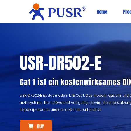
Home
Pro
USR-DR502-E
Cat 1 ist ein kostenwirksames DI
USR-DR502-E ist das modem LTE Cat 1. Das modem, das LTE und GS
ärztesysteme. Die software ist voll gültig, es wird die unterstütz
helpd cip-modells und des at-befehls unterstützt
BUY